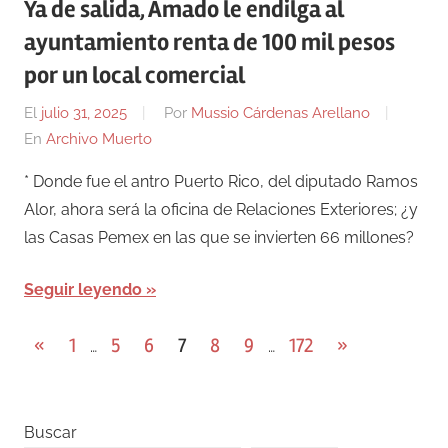
Ya de salida, Amado le endilga al
ayuntamiento renta de 100 mil pesos
por un local comercial
El
julio 31, 2025
Por
Mussio Cárdenas Arellano
En
Archivo Muerto
* Donde fue el antro Puerto Rico, del diputado Ramos
Alor, ahora será la oficina de Relaciones Exteriores; ¿y
las Casas Pemex en las que se invierten 66 millones?
Seguir leyendo
Paginación
Entradas
Entradas
«
1
5
6
7
8
9
172
»
…
…
anteriores
siguientes
de
entradas
Buscar