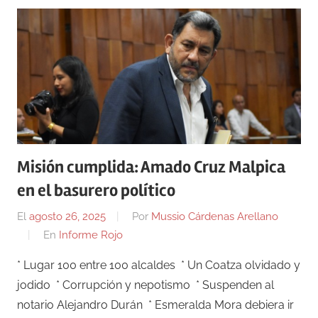
Misión cumplida: Amado Cruz Malpica
en el basurero político
El
agosto 26, 2025
Por
Mussio Cárdenas Arellano
En
Informe Rojo
* Lugar 100 entre 100 alcaldes * Un Coatza olvidado y
jodido * Corrupción y nepotismo * Suspenden al
notario Alejandro Durán * Esmeralda Mora debiera ir