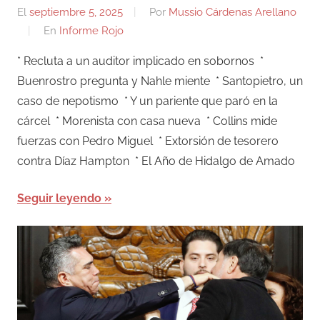
El
septiembre 5, 2025
Por
Mussio Cárdenas Arellano
En
Informe Rojo
* Recluta a un auditor implicado en sobornos *
Buenrostro pregunta y Nahle miente * Santopietro, un
caso de nepotismo * Y un pariente que paró en la
cárcel * Morenista con casa nueva * Collins mide
fuerzas con Pedro Miguel * Extorsión de tesorero
contra Díaz Hampton * El Año de Hidalgo de Amado
Seguir leyendo