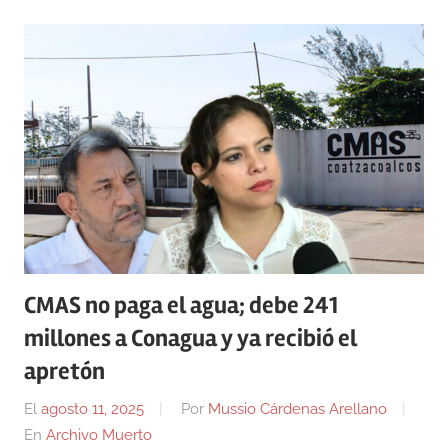
CMAS no paga el agua; debe 241
millones a Conagua y ya recibió el
apretón
El
agosto 11, 2025
Por
Mussio Cárdenas Arellano
En
Archivo Muerto