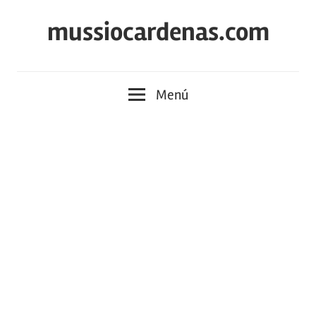
Saltar
mussiocardenas.com
al
contenido
Menú