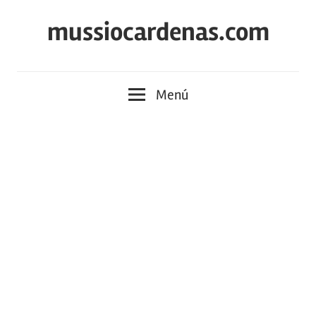
Saltar
mussiocardenas.com
al
contenido
Menú