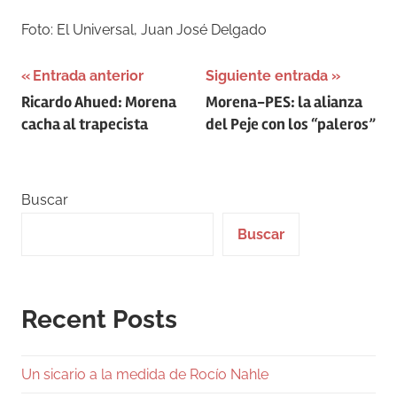
Foto: El Universal, Juan José Delgado
Navegación
Entrada anterior
Siguiente entrada
Ricardo Ahued: Morena
Morena-PES: la alianza
de
cacha al trapecista
del Peje con los “paleros”
entradas
Buscar
Buscar
Recent Posts
Un sicario a la medida de Rocío Nahle