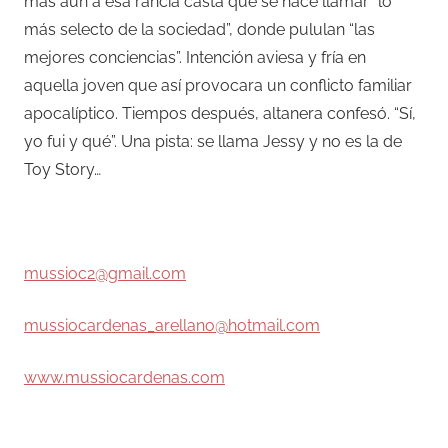
más aún a esa rancia casta que se hace llamar “lo
más selecto de la sociedad”, donde pululan “las
mejores conciencias”. Intención aviesa y fría en
aquella joven que así provocara un conflicto familiar
apocalíptico. Tiempos después, altanera confesó. “Sí,
yo fui y qué”. Una pista: se llama Jessy y no es la de
Toy Story…
–
mussioc2@gmail.com
mussiocardenas_arellano@hotmail.com
www.mussiocardenas.com
–