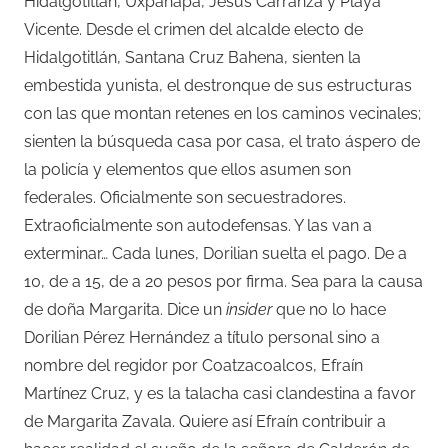
Hidalgotitlán, Uxpanapa, Jesús Carranza y Playa
Vicente. Desde el crimen del alcalde electo de
Hidalgotitlán, Santana Cruz Bahena, sienten la
embestida yunista, el destronque de sus estructuras
con las que montan retenes en los caminos vecinales;
sienten la búsqueda casa por casa, el trato áspero de
la policía y elementos que ellos asumen son
federales. Oficialmente son secuestradores.
Extraoficialmente son autodefensas. Y las van a
exterminar… Cada lunes, Dorilian suelta el pago. De a
10, de a 15, de a 20 pesos por firma. Sea para la causa
de doña Margarita. Dice un
insider
que no lo hace
Dorilian Pérez Hernández a título personal sino a
nombre del regidor por Coatzacoalcos, Efraín
Martínez Cruz, y es la talacha casi clandestina a favor
de Margarita Zavala. Quiere así Efraín contribuir a