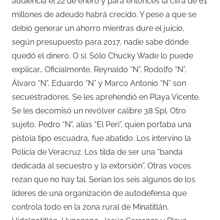
audiencia el 22 de enero y para entonces la cifra de 61
millones de adeudo habrá crecido. Y pese a que se
debió generar un ahorro mientras dure el juicio,
según presupuesto para 2017, nadie sabe dónde
quedó el dinero. O sí. Sólo Chucky Wade lo puede
explicar… Oficialmente, Reynaldo “N”, Rodolfo “N”,
Álvaro “N”, Eduardo “N” y Marco Antonio “N” son
secuestradores. Se les aprehendió en Playa Vicente.
Se les decomisó un revólver calibre 38 Spl. Otro
sujeto, Pedro “N”, alias “El Peri”, quien portaba una
pistola tipo escuadra, fue abatido. Los intervino la
Policía de Veracruz. Los tilda de ser una “banda
dedicada al secuestro y la extorsión”. Otras voces
rezan que no hay tal. Serían los seis algunos de los
líderes de una organización de autodefensa que
controla todo en la zona rural de Minatitlán,