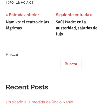
Foto: La Política
Navegación
Entrada anterior
Siguiente entrada
Namiko: el teatro de las
Saúl Wade: en la
de
lágrimas
austeridad, salarios de
entradas
lujo
Buscar
Buscar
Recent Posts
Un sicario a la medida de Rocío Nahle