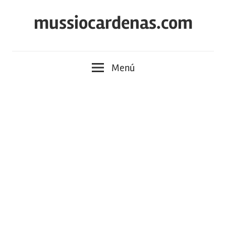
Saltar
mussiocardenas.com
al
contenido
Menú