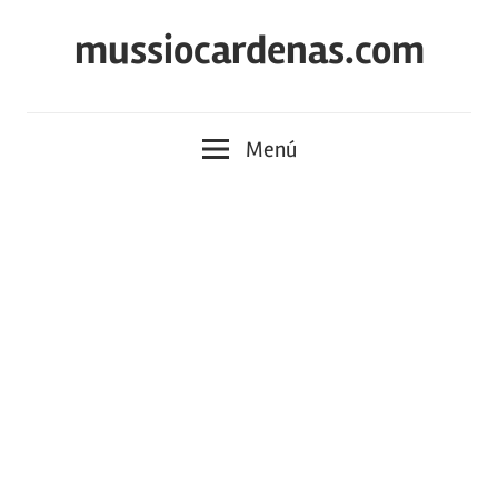
Saltar
mussiocardenas.com
al
contenido
Menú