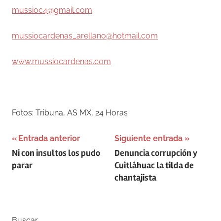
mussioc4@gmail.com
mussiocardenas_arellano@hotmail.com
www.mussiocardenas.com
Fotos: Tribuna, AS MX, 24 Horas
Navegación
Entrada anterior
Siguiente entrada
Ni con insultos los pudo
Denuncia corrupción y
de
parar
Cuitláhuac la tilda de
entradas
chantajista
Buscar