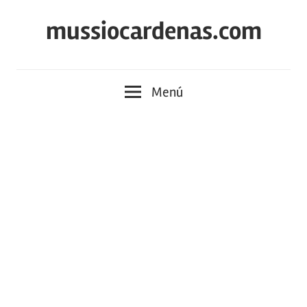
Saltar
mussiocardenas.com
al
contenido
Menú