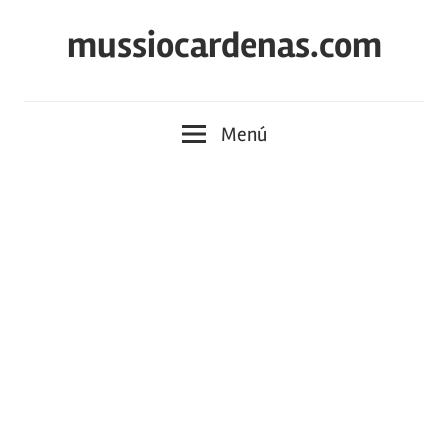
Saltar
mussiocardenas.com
al
contenido
Menú