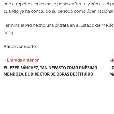
que atropelló a quien se le ponía enfrente y aún así el 
cuando ya ha concluido su período como líder nacional
Termina el PRI hecho una piltrafa en el Estado de Méxi
2024.
#archivomuerto
Navegación
Entrada anterior
Si
ELIEZER SÁNCHEZ, TAN NEFASTO COMO ONÉSIMO
L
de
MENDOZA, EL DIRECTOR DE OBRAS DESTITUIDO
M
entradas