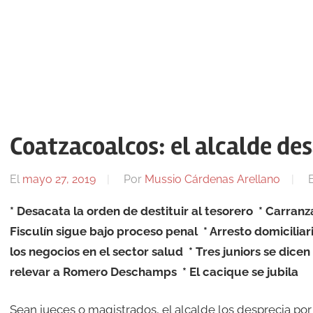
Coatzacoalcos: el alcalde des
El
mayo 27, 2019
Por
Mussio Cárdenas Arellano
* Desacata la orden de destituir al tesorero
* Carranz
Fisculín sigue bajo proceso penal
* Arresto domicilia
los negocios en el sector salud
* Tres juniors se dicen
relevar a Romero Deschamps
* El cacique se jubila
Sean jueces o magistrados, el alcalde los desprecia por