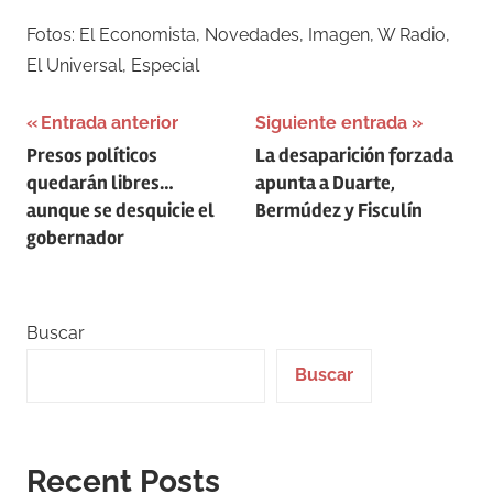
Fotos: El Economista, Novedades, Imagen, W Radio,
El Universal, Especial
Navegación
Entrada anterior
Siguiente entrada
Presos políticos
La desaparición forzada
de
quedarán libres…
apunta a Duarte,
entradas
aunque se desquicie el
Bermúdez y Fisculín
gobernador
Buscar
Buscar
Recent Posts