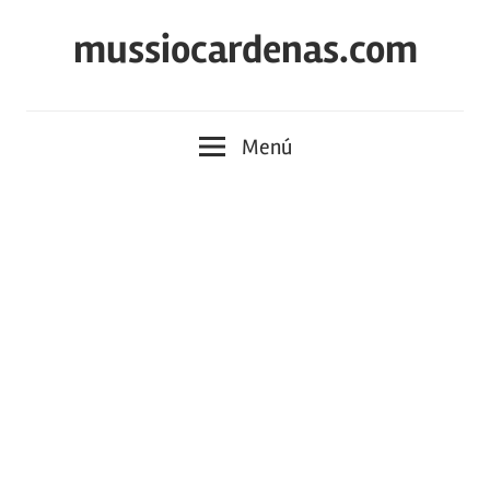
Saltar
mussiocardenas.com
al
contenido
Menú