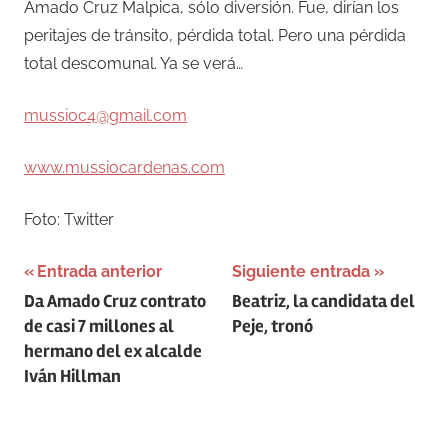
Amado Cruz Malpica, sólo diversión. Fue, dirían los
peritajes de tránsito, pérdida total. Pero una pérdida
total descomunal. Ya se verá…
mussioc4@gmail.com
www.mussiocardenas.com
Foto: Twitter
Navegación
Entrada anterior
Siguiente entrada
Da Amado Cruz contrato
Beatriz, la candidata del
de
de casi 7 millones al
Peje, tronó
entradas
hermano del ex alcalde
Iván Hillman