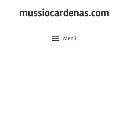
Saltar
mussiocardenas.com
al
contenido
Menú