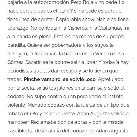
bajarle a la autopromoción. Pero Bola 8 no cede. Lo
hace porque ese es el plan. Y si no cede es porque
tiene línea de apretar. Deplorable show. Nahle no tiene
liderazgo. No controla ni a Cisneros, ni a Cuitláhuac, ni
a la banda en pleno. Está en las manos de su propia
pandilla. Quiere ser gobernadora y los suyos la
desoyen, la traicionan, la hacen venir a Veracruz. Y a
Gómez Cazarín se le ocurre salir a llorar. Y todavía hay
periodistas que les dan el sapo y se lo tienen que
tragar…
Pinche vampiro, se volvió loco
. Apretujado
por la secta, sintió los jalones en la camisa y soltó el
codazo. No supo contra quién pero vació el instinto
violento. Menudo codazo con la fuerza de un tipo que
rebasa el 1.80 y es corpulento. Adán Augusto volvió a
manotear. Reclamaba con palabras y con la mirada
irascible. La destinataria del codazo de Adán Augusto