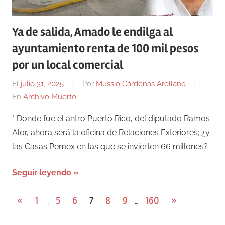
Ya de salida, Amado le endilga al
ayuntamiento renta de 100 mil pesos
por un local comercial
El
julio 31, 2025
Por
Mussio Cárdenas Arellano
En
Archivo Muerto
* Donde fue el antro Puerto Rico, del diputado Ramos
Alor, ahora será la oficina de Relaciones Exteriores; ¿y
las Casas Pemex en las que se invierten 66 millones?
Seguir leyendo
Paginación
Entradas
Entradas
«
1
5
6
7
8
9
160
»
…
…
anteriores
siguientes
de