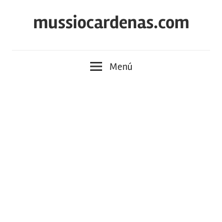
Saltar
mussiocardenas.com
al
contenido
Menú