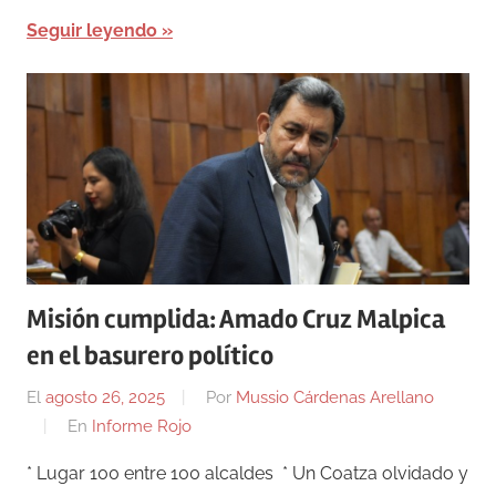
Seguir leyendo
Misión cumplida: Amado Cruz Malpica
en el basurero político
El
agosto 26, 2025
Por
Mussio Cárdenas Arellano
En
Informe Rojo
* Lugar 100 entre 100 alcaldes * Un Coatza olvidado y