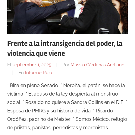
Frente a la intransigencia del poder, la
violencia que viene
El
septiembre 1, 2025
Por
Mussio Cárdenas Arellano
En
Informe Rojo
* Riña en pleno Senado * Noroña, el patán, se hace la
víctima * El abuso de la ley despierta al monstruo
social * Rosaldo no quiere a Sandra Collins en el DIF *
Esposa de PMRG y su historia de vida * Ricardo
Ordóñez, padrino de Meister * Somos México, refugio
de priistas, panistas, perredistas y morenistas