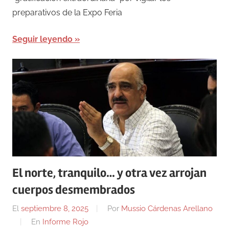
preparativos de la Expo Feria
Seguir leyendo
El norte, tranquilo… y otra vez arrojan
cuerpos desmembrados
El
septiembre 8, 2025
Por
Mussio Cárdenas Arellano
En
Informe Rojo