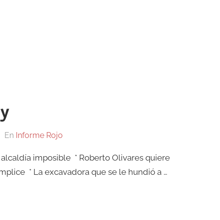
ey
En
Informe Rojo
a alcaldía imposible * Roberto Olivares quiere
ómplice * La excavadora que se le hundió a …